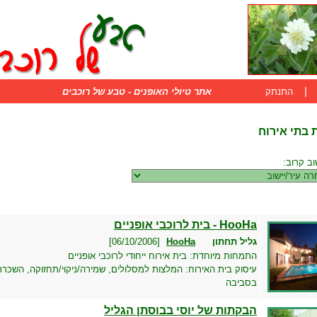
|
התנתק
אתר טיולי האופנים - טבע של רוכבים
בתי אירוח
שוב קרוב:
HooHa - בית לרוכבי אופניים
גליל תחתון
HooHa
[06/10/2006]
ו
התמחות מיוחדת:
בית אירוח ייחודי לרוכבי אופניים
עיסוק בית האירוח:
המלצות למסלולים, שמירה/ניקוי/תחזוקה, השכרת א
בסביבה
הבקתות של יוסי בבוסתן הגליל