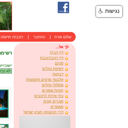
נגישות
|
|
שלום אורח
התחבר
רוכב/ת חדש/ה
לך אל...
דף הבית
רשימת 
דף רוכב/רוכבת
פורום
יישוב/יי
רשימת טיולים
דבוקות
אלבומי סרטים (ותמונות)
מסלולי טיולים
חנויות אופניים
בתי אירוח לרוכבים
מוכרים קונים
מאמרים
דרך ההנצחה חובק ישראל