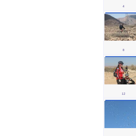
4
8
12