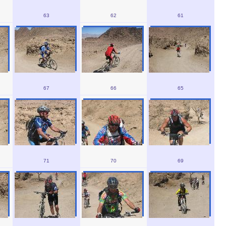
63
62
61
67
66
65
71
70
69