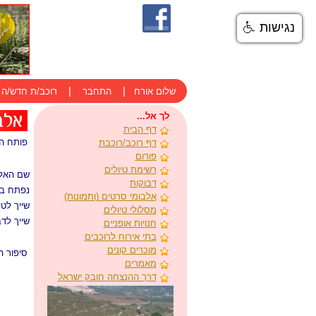
נגישות
|
|
שלום אורח
התחבר
רוכב/ת חדש/ה
לך אל...
דף הבית
פותח ה
דף רוכב/רוכבת
פורום
רשימת טיולים
שם האלב
דבוקות
נפתח בת
אלבומי סרטים (ותמונות)
שייך לטי
מסלולי טיולים
שייך לדב
חנויות אופניים
בתי אירוח לרוכבים
מוכרים קונים
סיפור ה
מאמרים
דרך ההנצחה חובק ישראל