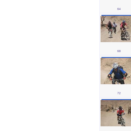
64
68
72