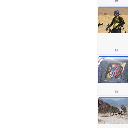
40
44
48