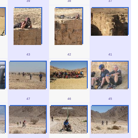
39
38
37
43
42
41
47
46
45