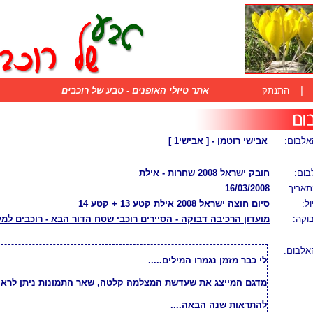
|
התנתק
אתר טיולי האופנים - טבע של רוכבים
אלבום:
אבישי רוטמן - [ אבישי1 ]
ום:
חובק ישראל 2008 שחרות - אילת
אריך:
16/03/2008
ול:
סיום חוצה ישראל 2008 אילת קטע 13 + קטע 14
וקה:
מועדון הרכיבה דבוקה - הסיירים רוכבי שטח הדור הבא - רוכבים ל
אלבום:
לי כבר מזמן נגמרו המילים.....
מדגם המייצג את שעדשת המצלמה קלטה, שאר התמונות ניתן לראו
להתראות שנה הבאה....