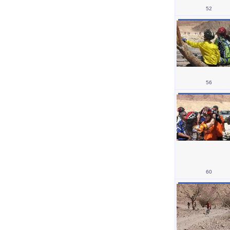
52
56
60