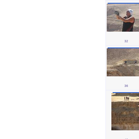
32
36